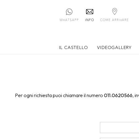
WHATSAPP
INFO
COME ARRIVARE
IL CASTELLO
VIDEOGALLERY
Per ogni richiesta puoi chiamare il numero
011.0620566
, i