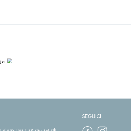
i
a
SEGUICI
o sui nostri servizi, iscriviti