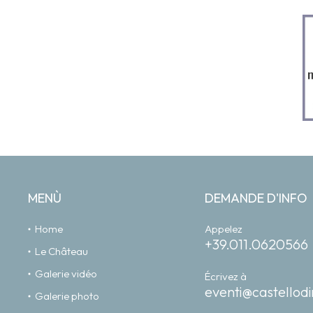
MENÙ
DEMANDE D'INFO
Home
Appelez
+39.011.0620566
Le Château
Galerie vidéo
Écrivez à
eventi@castellodi
Galerie photo