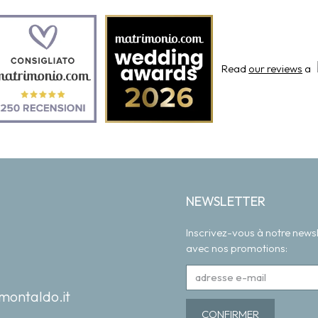
Read
our reviews
a
NEWSLETTER
Inscrivez-vous à notre newsl
avec nos promotions:
montaldo.it