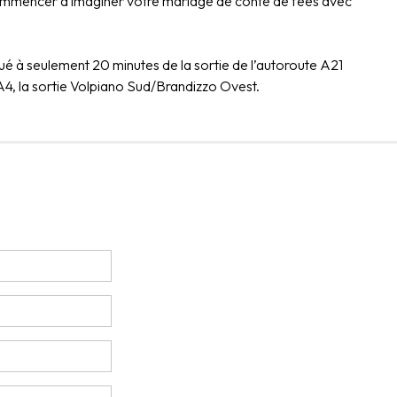
t commencer à imaginer votre mariage de conte de fées avec
é à seulement 20 minutes de la sortie de l’autoroute A21
te A4, la sortie Volpiano Sud/Brandizzo Ovest.